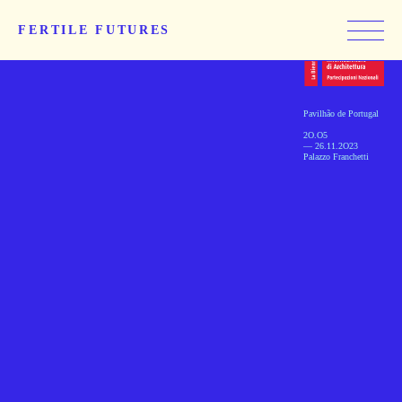
FERTILE FUTURES
Pavilhão de Portugal
2O.O5
— 26.11.2O23
Palazzo Franchetti