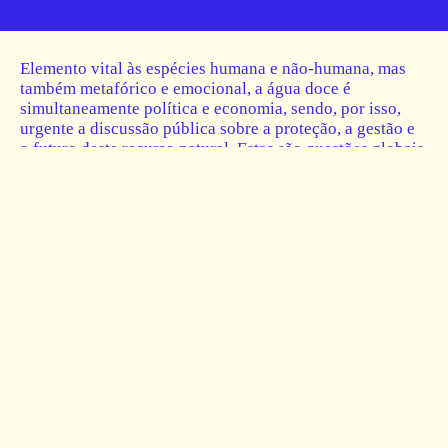
Elemento vital às espécies humana e não-humana, mas
também metafórico e emocional, a água doce é
simultaneamente política e economia, sendo, por isso,
urgente a discussão pública sobre a proteção, a gestão e
o futuro deste recurso natural. Estas são questões globais
com manifestações dramáticas em distintas
especificidades do território português.
Com foco em sete hidrogeografias,
Fertile Futures
encomenda a jovens arquitetas e arquitetos, em
colaboração com especialistas de outras áreas de
conhecimento, a apresentação de modelos propositivos
para um amanhã mais sustentável, em cooperação não
hierarquizada entre disciplinas, gerações e espécies.
Os sete casos em estudo exemplificam a ação
antropocêntrica sobre recursos hídricos, naturais e
finitos, nomeadamente: na Bacia do Tâmega; no Douro
Internacional; no Médio Tejo; na Albufeira do Alqueva;
no Rio Mira; na Lagoa das Sete Cidades; e nas Ribeiras